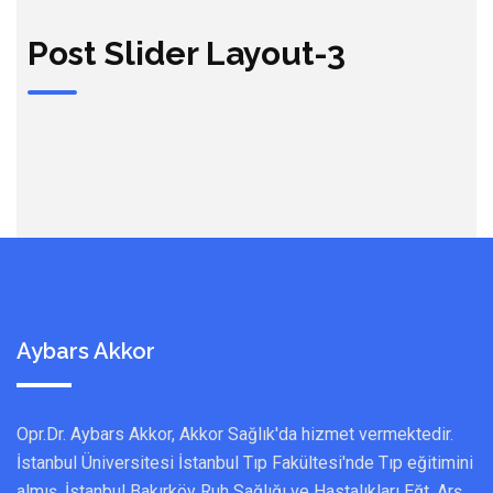
Post Slider Layout-3
Aybars Akkor
Opr.Dr. Aybars Akkor, Akkor Sağlık'da hizmet vermektedir.
İstanbul Üniversitesi İstanbul Tıp Fakültesi'nde Tıp eğitimini
almış, İstanbul Bakırköy Ruh Sağlığı ve Hastalıkları Eğt. Arş.