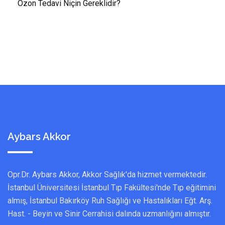
Ozon Tedavi Niçin Gereklidir?
Aybars Akkor
Opr.Dr. Aybars Akkor, Akkor Sağlık'da hizmet vermektedir.
İstanbul Üniversitesi İstanbul Tıp Fakültesi'nde Tıp eğitimini
almış, İstanbul Bakırköy Ruh Sağlığı ve Hastalıkları Eğt. Arş.
Hast. - Beyin ve Sinir Cerrahisi dalında uzmanlığını almıştır.