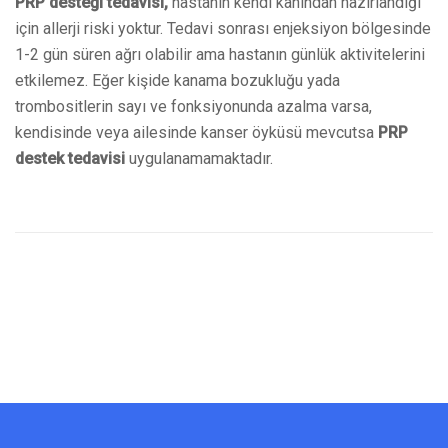
PRP desteği tedavisi,
hastanın kendi kanından hazırlandığı
için allerji riski yoktur. Tedavi sonrası enjeksiyon bölgesinde
1-2 gün süren ağrı olabilir ama hastanın günlük aktivitelerini
etkilemez. Eğer kişide kanama bozukluğu yada
trombositlerin sayı ve fonksiyonunda azalma varsa,
kendisinde veya ailesinde kanser öyküsü mevcutsa
PRP
destek tedavisi
uygulanamamaktadır.