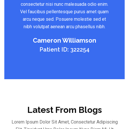
consectetur nisi nunc malesuada odio enim.
Vel faucibus pellentesque purus amet quam
arcu neque sed. Posuere molestie sed et
nibh volutpat aenean arcu phasellus nibh.
Cameron Williamson
Patient ID: 322254
Latest From Blogs
Lorem Ipsum Dolor Sit Amet, Consectetur Adipiscing